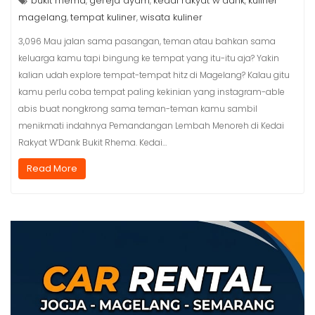
bukit rhema
gereja ayam
kedai rakyat w'dank
kuliner
,
,
,
magelang
tempat kuliner
wisata kuliner
,
,
3,096 Mau jalan sama pasangan, teman atau bahkan sama
keluarga kamu tapi bingung ke tempat yang itu-itu aja? Yakin
kalian udah explore tempat-tempat hitz di Magelang? Kalau gitu
kamu perlu coba tempat paling kekinian yang instagram-able
abis buat nongkrong sama teman-teman kamu sambil
menikmati indahnya Pemandangan Lembah Menoreh di Kedai
Rakyat W’Dank Bukit Rhema. Kedai…
Read More