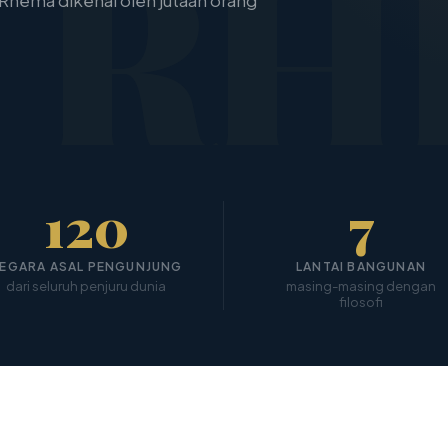
RH
 Rhema dikenal oleh jutaan orang
120
7
EGARA ASAL PENGUNJUNG
LANTAI BANGUNAN
dari seluruh penjuru dunia
masing-masing dengan
filosofi