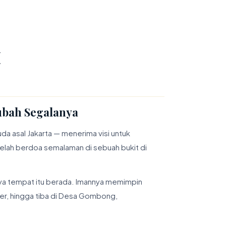
t
bah Segalanya
 asal Jakarta — menerima visi untuk
elah berdoa semalaman di sebuah bukit di
snya tempat itu berada. Imannya memimpin
eter, hingga tiba di Desa Gombong,