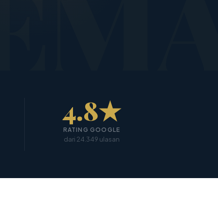
EM
4.8★
RATING GOOGLE
dari 24.349 ulasan