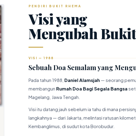
PENDIRI BUKIT RHEMA
Visi yang
Mengubah Buki
VISI — 1988
Sebuah Doa Semalam yang Mengu
Pada tahun 1988,
Daniel Alamsjah
— seorang pemuda
membangun
Rumah Doa Bagi Segala Bangsa
set
Magelang, Jawa Tengah.
Visi itu datang jauh sebelum ia tahu di mana persi
langkahnya — dari Jakarta, melintasi ratusan kilom
Kembanglimus, di sudut kota Borobudur.