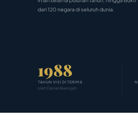
iman selama puluhan tahun, hingga Bukit
dari 120 negara di seluruh dunia.
1988
TAHUN VISI DITERIMA
N
oleh Daniel Alamsjah