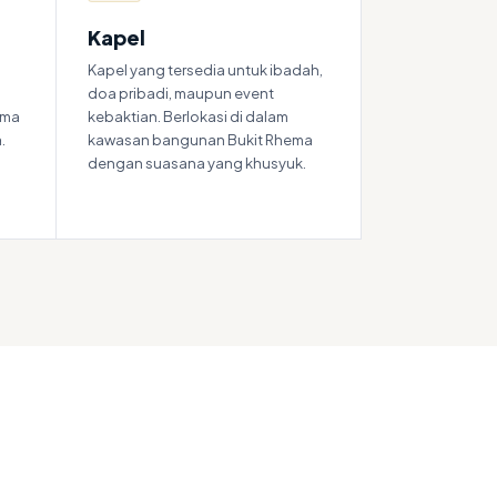
Kapel
Kapel yang tersedia untuk ibadah,
doa pribadi, maupun event
ama
kebaktian. Berlokasi di dalam
.
kawasan bangunan Bukit Rhema
dengan suasana yang khusyuk.