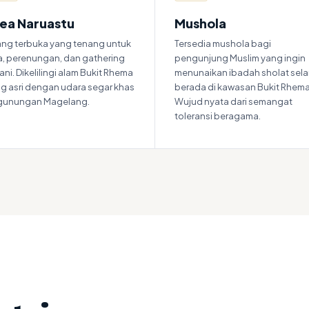
ea Naruastu
Mushola
ng terbuka yang tenang untuk
Tersedia mushola bagi
, perenungan, dan gathering
pengunjung Muslim yang ingin
ani. Dikelilingi alam Bukit Rhema
menunaikan ibadah sholat sel
g asri dengan udara segar khas
berada di kawasan Bukit Rhema
gunungan Magelang.
Wujud nyata dari semangat
toleransi beragama.