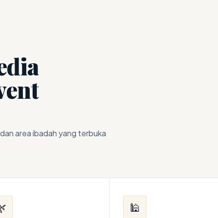
edia
vent
dan area ibadah yang terbuka
🌿
🕌