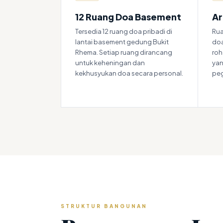
12 Ruang Doa Basement
Ar
Tersedia 12 ruang doa pribadi di
Rua
lantai basement gedung Bukit
doa
Rhema. Setiap ruang dirancang
roh
untuk keheningan dan
yan
kekhusyukan doa secara personal.
pe
STRUKTUR BANGUNAN