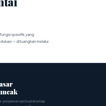
ntai
fungsi spesifik yang
 edukasi — dituangkan melalui
asar
Puncak
r, perjalanan spiritual di setiap