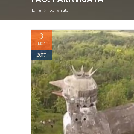
Home
pariwisata
3
Mar
2017