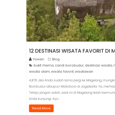
12 DESTINASI WISATA FAVORIT DI
Yowen
Blog
bukit rhema
candi borobudur
destinasi wisata
,
,
,
wisata alam
wisata favorit
wisatawan
,
,
4,876 Jika Anda sudah lama pergi ke Magelang, mungk
Borobudur ataupun Malioboro di Jogjakarta. Ya, memang
Tetapi jangan salah, saat ini di Magelang telah bermu
Anda kunjungi. Ayo…
Read More