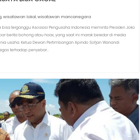
g
wisatawan lokal
wisatawan mancanegara
,
,
a bisa terganggu Asosiasi Pengusaha Indonesia meminta Presiden Joko
 berita bohong atau hoax, yang saat ini marak beredar di media
unia usaha. Ketua Dewan Pertimbangan Apindo Sofjan Wanandi
 tegas terhadap penyebar…