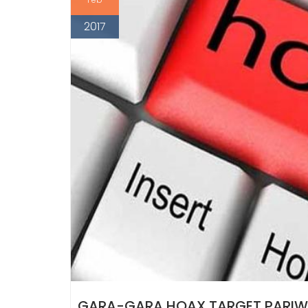
2017
GARA-GARA HOAX TARGET PARIWI