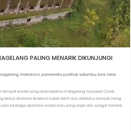
 MAGELANG PALING MENARIK DIKUNJUNGI
magelang
malioboro
pariwisata
punthuk setumbu
turis lokal
,
,
,
,
,
in tempat wisata yang anda ketahui di Magelang hanyalah Candi
 kedua destinasi tersebut sudah lebih dulu diketahui banyak orang.
nculan berbagai destinasi wisata baru yang wajib dan sangat menarik