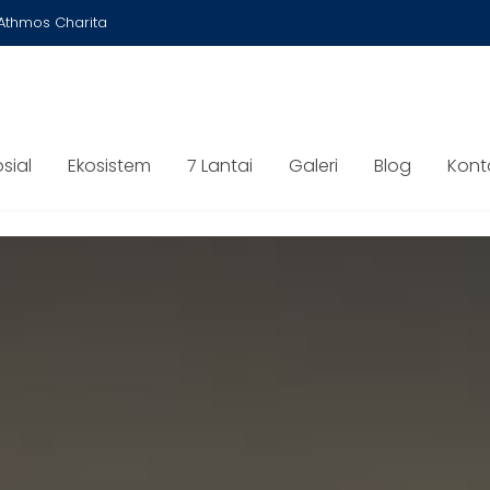
Athmos Charita
osial
Ekosistem
7 Lantai
Galeri
Blog
Kont