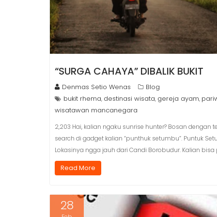
“SURGA CAHAYA” DIBALIK BUKIT
Denmas Setio Wenas
Blog
bukit rhema
destinasi wisata
gereja ayam
pari
,
,
,
wisatawan mancanegara
2,203 Hai, kalian ngaku sunrise hunter? Bosan dengan
search di gadget kalian “punthuk setumbu”. Puntuk Set
Lokasinya ngga jauh dari Candi Borobudur. Kalian bis
Read More
28
Feb