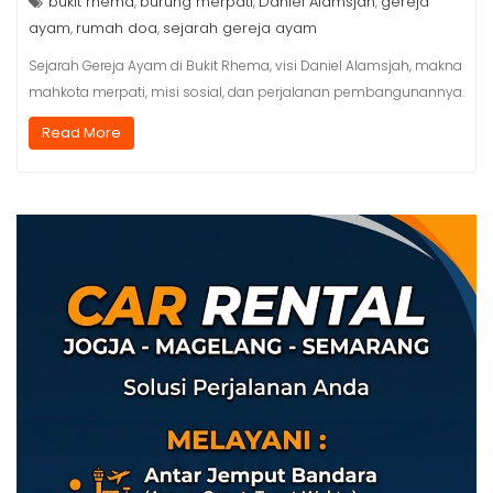
bukit rhema
burung merpati
Daniel Alamsjah
gereja
,
,
,
ayam
rumah doa
sejarah gereja ayam
,
,
Sejarah Gereja Ayam di Bukit Rhema, visi Daniel Alamsjah, makna
mahkota merpati, misi sosial, dan perjalanan pembangunannya.
Read More