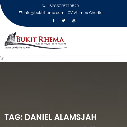
+6285725779520
info@bukitrhema.com | CV Athmos Charita
\n
Skip
to
content
TAG:
DANIEL ALAMSJAH