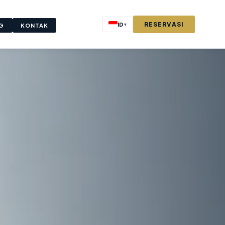
RESERVASI
ID
▾
G
KONTAK