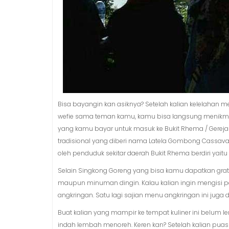
Bisa bayangin kan asiknya? Setelah kalian kelelahan m
wefie sama teman kamu, kamu bisa langsung menikmati
yang kamu bayar untuk masuk ke Bukit Rhema / Gere
tradisional yang diberi nama Latela Gombong Cassava.
oleh penduduk sekitar daerah Bukit Rhema berdiri yai
Selain Singkong Goreng yang bisa kamu dapatkan gr
maupun minuman dingin. Kalau kalian ingin mengisi p
angkringan. Satu lagi sajian menu angkringan ini juga 
Buat kalian yang mampir ke tempat kuliner ini belu
indah lembah menoreh. Keren kan? Setelah kalian pua