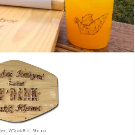
akyat W’Dank Bukit Rhema