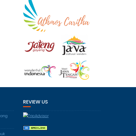
REVIEW US
elang
huk