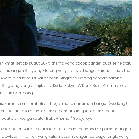
enikmati setiap sudut Bukit Rhema yang cocok banget buat selfie atau
 hidangan Singkong Goreng yang spesial banget karena setiap tiket
ja Ayam bisa kamu tukar dengan Singkong Goreng dengan sambal
 Singkong yang disajikan di Kedai Rakyat W’Dank Bukit Rhema diolah
tu Dusun Gombong.
atis, kamu bisa membeli berbagai menu minuman hangat (wedang)
erut, kalian bisa pesan aneka gorengan ataupun aneka menu
dibuat oleh warga sekitar Bukit Rhema / Gereja Ayam.
m lengkap kalau kalian belum foto minuman menghadap pemandangan
s foto-foto minuman yang kalian pesan dengan berbagai angle yang