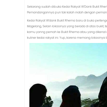
Sekarang sudah dibuka Kedai Rakyat W’Dank Bukit Rhem
Pemandangannya pun tak kalah indah dengan pemand
Kedai Rakyat W’dank Bukit Rhema baru di buka pertenga
Magelang, Selain lokasinya yang berada di atas bukit,
kamu yanng pernah ke Bukit Rhema atau yang dikenal 
kuliner kedai rakyat ini. Yup, karena memang lokasiny