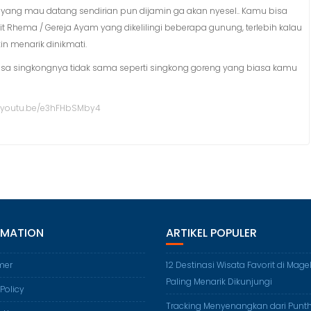
yang mau datang sendirian pun dijamin ga akan nyesel.. Kamu bisa
 Rhema / Gereja Ayam yang dikelilingi beberapa gunung, terlebih kalau
 menarik dinikmati.
Rasa singkongnya tidak sama seperti singkong goreng yang biasa kamu
//youtu.be/e3hFHbSMby4
RMATION
ARTIKEL POPULER
mer
12 Destinasi Wisata Favorit di Mag
Paling Menarik Dikunjungi
 Policy
Tracking Menyenangkan dari Punt