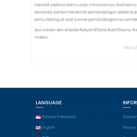
menarik saatnya kamu cicipi minumannya. Buat kamu 
bersantai sambil menikmati pemandangan sekitar Bukit
kamu datang di saat sunrise pemandangannya semakin
Ayo cobain deh di Kedai Rakyat W’Dank Bukit Rhema. 
makan.
https:
LANGUAGE
INFO
Bahasa Indonesia
Disclai
English
Privacy